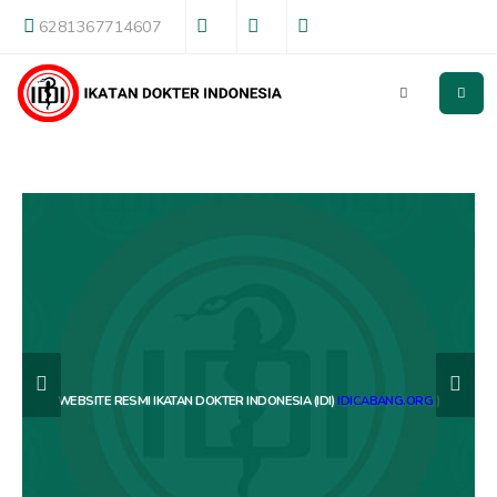
6281367714607
WEBSITE RESMI IKATAN DOKTER INDONESIA (IDI)
IDICABANG.ORG
)