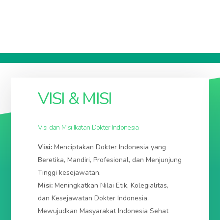
IDI PROVINSI ACEH
idiaceh.org
VISI & MISI
KABUPATEN ACEH BARAT
idiacehbarat.org
/
idikabacehbarat.org
Ibu Kota: MEULABOH
idimeulaboh.org
/
Visi dan Misi Ikatan Dokter Indonesia
idikotameulaboh.org
/
idimeulabohkota.org
KABUPATEN ACEH BARAT DAYA
idiacehbaratdaya.org
/
Visi:
Menciptakan Dokter Indonesia yang
idikabacehbaratdaya.org
Beretika, Mandiri, Profesional, dan Menjunjung
Ibu Kota: BLANGPIDIE
idiblangpidie.org
/
idikotablangpidie.org
/
idiblangpidiekota.org
Tinggi kesejawatan.
KABUPATEN ACEH BESAR
idiacehbesar.org
/
Misi:
Meningkatkan Nilai Etik, Kolegialitas,
idikabacehbesar.org
dan Kesejawatan Dokter Indonesia.
Ibu Kota: JANTHO
idijantho.org
/
idikotajantho.org
/
Mewujudkan Masyarakat Indonesia Sehat
idijanthokota.org