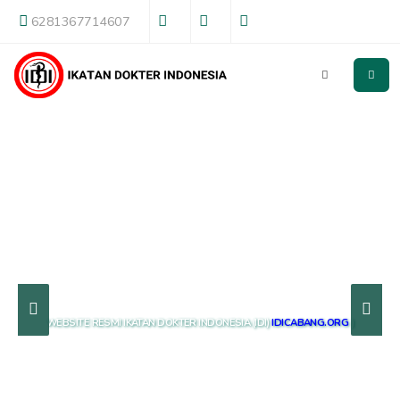
6281367714607
WEBSITE RESMI IKATAN DOKTER INDONESIA (IDI)
IDICABANG.ORG
)